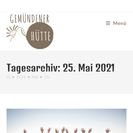
Menü
Tagesarchiv: 25. Mai 2021
>
2021
>
Mai
>
25.