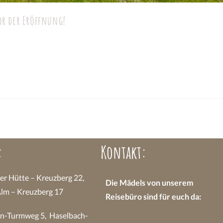
vor der Eröffnung!
:
Kontakt:
 Hütte – Kreuzberg 22,
Die Mädels von unserem
Alm – Kreuzberg 17
Reisebüro sind
für euch da:
n-Turmweg 5, Haselbach-