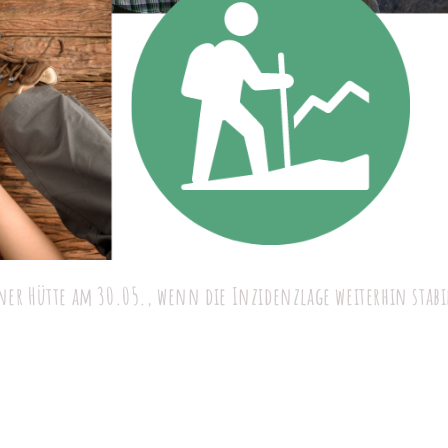
er Hütte am 30.05., wenn die Inzidenzlage weiterhin stabi