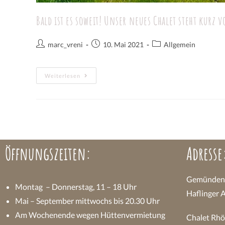
Bald ist es soweit! Unser neues Chalet steht kurz 
marc_vreni
10. Mai 2021
Allgemein
Weiterlesen
Öffnungszeiten:
Adresse
Gemündener
Montag – Donnerstag, 11 – 18 Uhr
Haflinger 
Mai – September mittwochs bis 20.30 Uhr
Am Wochenende wegen Hüttenvermietung
Chalet Rhö