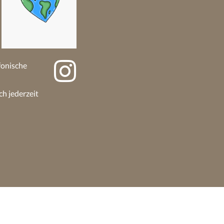
efonische
ch jederzeit