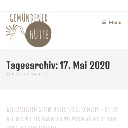
Menü
Tagesarchiv: 17. Mai 2020
>
2020
>
Mai
>
17.
Wir erarbeiten gerade unser neues Konzept – unter
welchen wir Bedingungen wir wann wieder öffnen,