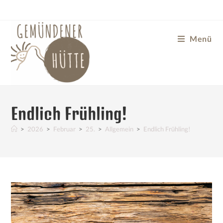
Menü
Endlich Frühling!
>
2026
>
Februar
>
25.
>
Allgemein
>
Endlich Frühling!