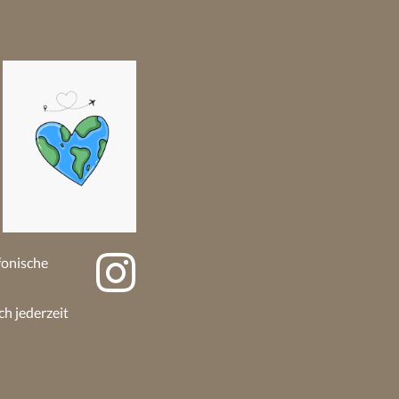
efonische
ch jederzeit