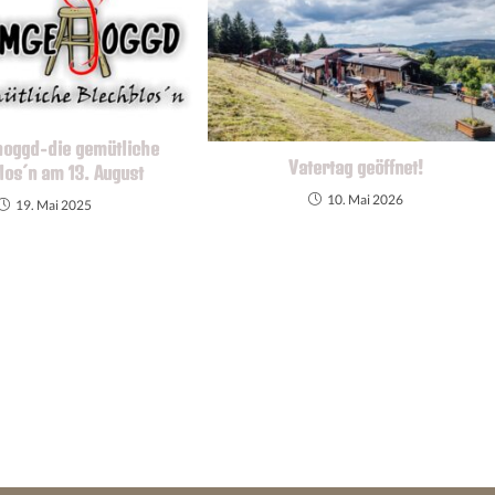
oggd-die gemütliche
Vatertag geöffnet!
los´n am 13. August
10. Mai 2026
19. Mai 2025