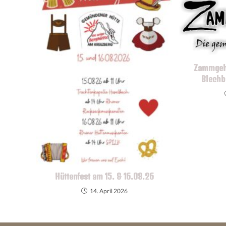
Zammgeh
Blechb
Hüttenfest am 15. & 16.08.26
14. April 2026