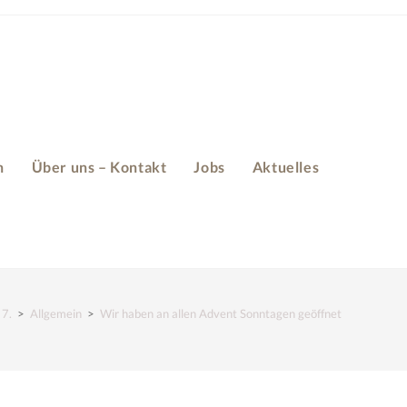
n
Über uns – Kontakt
Jobs
Aktuelles
7.
>
Allgemein
>
Wir haben an allen Advent Sonntagen geöffnet