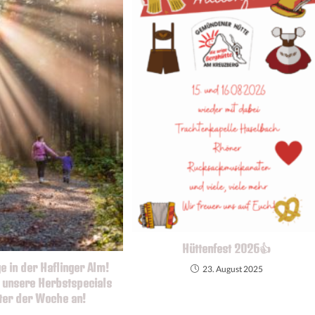
Hüttenfest 2026👍
 in der Haflinger Alm!
23. August 2025
e unsere Herbstspecials
nter der Woche an!