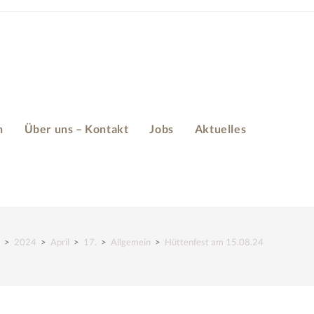
n
Über uns – Kontakt
Jobs
Aktuelles
>
2024
>
April
>
17.
>
Allgemein
>
Hüttenfest am 15.08.24