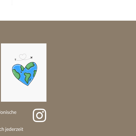
efonische
ch jederzeit