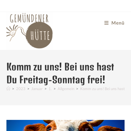
Menü
Komm zu uns! Bei uns hast
Du Freitag-Sonntag frei!
>
2023
>
Januar
>
1.
>
Allgemein
>
Komm zu uns! Bei uns hast Du 