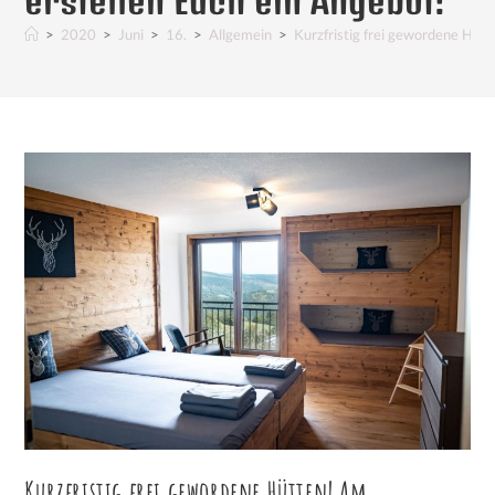
erstellen Euch ein Angebot!
>
2020
>
Juni
>
16.
>
Allgemein
>
Kurzfristig frei gewordene Hütt
Kurzfristig frei gewordene Hütten! Am