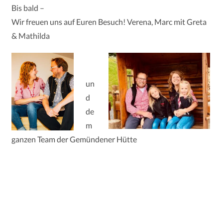
Bis bald –
Wir freuen uns auf Euren Besuch! Verena, Marc mit Greta
& Mathilda
un
d
de
m
ganzen Team der Gemündener Hütte