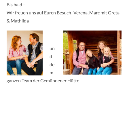
Bis bald –
Wir freuen uns auf Euren Besuch! Verena, Marc mit Greta
& Mathilda
un
d
de
m
ganzen Team der Gemündener Hütte