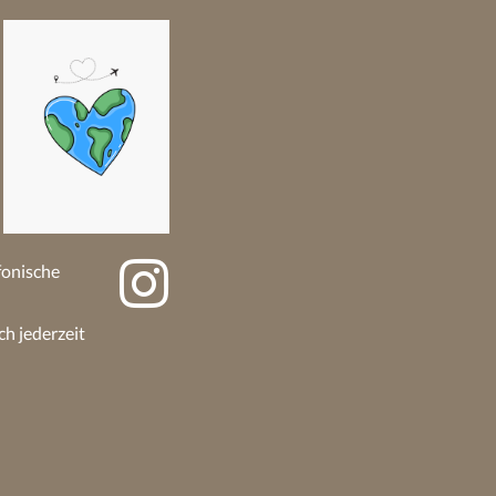
efonische
ch jederzeit